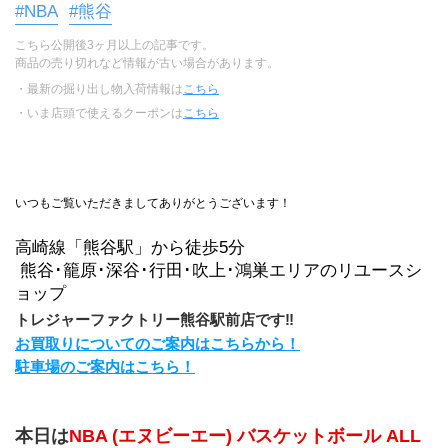
#NBA
#熊谷
こちら公開後3ヶ月以上の記事です。
商品の売り切れなど情報が古い場合があります。
・最新の掘り出し物入荷情報は
こちら
・いま店頭で使えるクーポンは
こちら
いつもご覧いただきましてありがとうございます！
高崎線「熊谷駅」から徒歩5分
 熊谷･籠原･深谷･行田･吹上･鴻巣エリアのリユースシ
ョップ
トレジャーファクトリー熊谷駅前店です‼
お買取りについてのご案内はこちらから！
駐車場のご案内はこちら！
本日は
NBA (エヌビーエー) バスケットボール ALL 