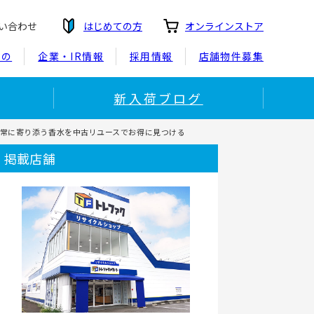
い合わせ
はじめての方
オンラインストア
もの
企業・IR情報
採用情報
店舗物件募集
新入荷ブログ
ァム｜日常に寄り添う香水を中古リユースでお得に見つける
掲載店舗