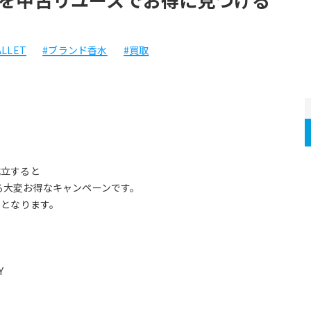
LLET
#ブランド香水
#買取
成立すると
る大変お得なキャンペーンです。
外となります。
Y