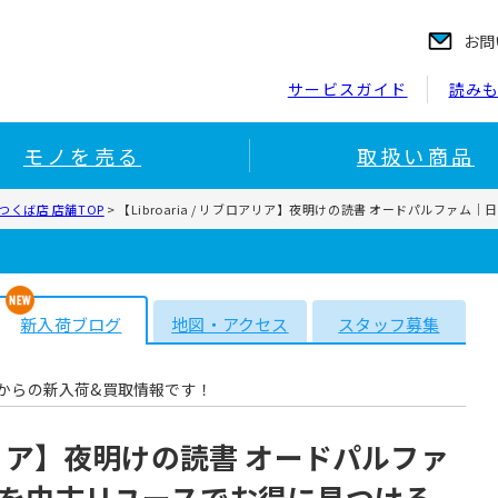
お問
サービスガイド
読み
モノを売る
取扱い商品
くば店 店舗TOP
>
【Libroaria / リブロアリア】夜明けの読書 オードパルフ
新入荷ブログ
地図・アクセス
スタッフ募集
からの新入荷&買取情報です！
ブロアリア】夜明けの読書 オードパルファ
を中古リユースでお得に見つける