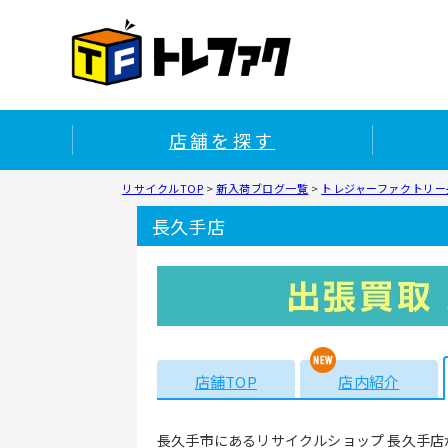
店舗を探す
リサイクルTOP
>
新入荷ブログ一覧
>
トレジャーファクトリー長
長久手店
店舗TOP
店内紹介
長久手市にあるリサイクルショップ 長久手店