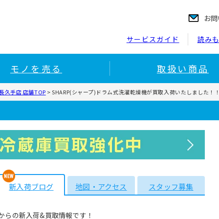
お問
サービスガイド
読み
モノを売る
取扱い商品
久手店 店舗TOP
>
SHARP(シャープ)ドラム式洗濯乾燥機が買取入荷いたしました！
新入荷ブログ
地図・アクセス
スタッフ募集
からの新入荷&買取情報です！