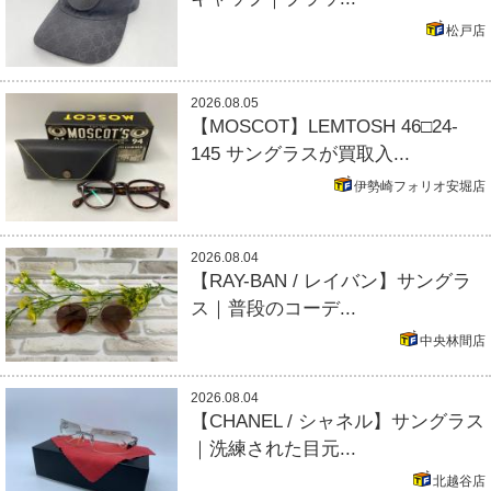
松戸店
2026.08.05
【MOSCOT】LEMTOSH 46□24-
145 サングラスが買取入...
伊勢崎フォリオ安堀店
2026.08.04
【RAY-BAN / レイバン】サングラ
ス｜普段のコーデ...
中央林間店
2026.08.04
【CHANEL / シャネル】サングラス
｜洗練された目元...
北越谷店