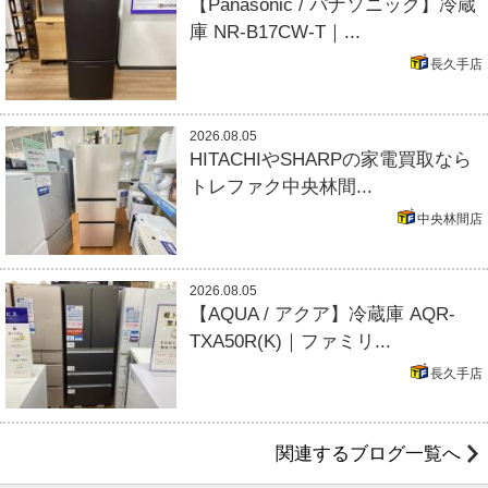
【Panasonic / パナソニック】冷蔵
庫 NR-B17CW-T｜...
長久手店
2026.08.05
HITACHIやSHARPの家電買取なら
トレファク中央林間...
中央林間店
2026.08.05
【AQUA / アクア】冷蔵庫 AQR-
TXA50R(K)｜ファミリ...
長久手店
関連するブログ一覧へ