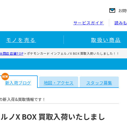
お問
サービスガイド
読み
モノを売る
取扱い商品
田店 店舗TOP
>
ポケモンカード インフェルノX BOX 買取入荷いたしました！！
新入荷ブログ
地図・アクセス
スタッフ募集
の新入荷&買取情報です！
ルノX BOX 買取入荷いたしまし