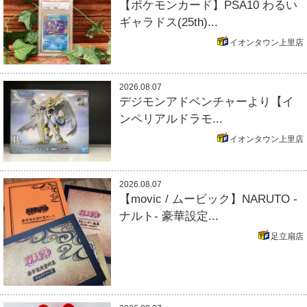
【ポケモンカード】PSA10 わるい
ギャラドス(25th)...
イオンタウン上里店
2026.08.07
デジモンアドベンチャーより【イ
ンペリアルドラモ...
イオンタウン上里店
2026.08.07
【movic / ムービック】NARUTO -
ナルト- 豪華設定...
足立扇店