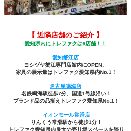
【 近隣店舗のご紹介 】
愛知県内にトレファクは6店舗！！
愛知蟹江店
ヨシヅヤ蟹江専門店館内にOPEN。
 家具の展示量はトレファク愛知県内No.1！
名古屋鳴海店
 名鉄鳴海駅徒歩7分、国道1号線沿い！
 ブランド品の品揃えトレファク愛知県No.1！
イオンモール常滑店
 りんくう常滑駅から徒歩1分！
 トレファク愛知県内最大の売り場スペースを誇り