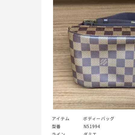
アイテム   ボディーバッグ
型番     N51994
ライン    ダミエ