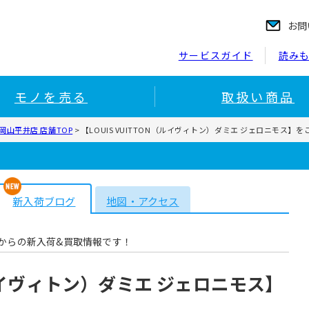
お問
サービスガイド
読み
モノを売る
取扱い商品
山平井店 店舗TOP
>
【LOUIS VUITTON（ルイヴィトン）ダミエ ジェロニモス】
新入荷ブログ
地図・アクセス
からの新入荷&買取情報です！
N（ルイヴィトン）ダミエ ジェロニモス】