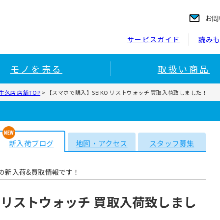
お問
サービスガイド
読み
モノを売る
取扱い商品
久店 店舗TOP
>
【スマホで購入】SEIKO リストウォッチ 買取入荷致しました！
新入荷ブログ
地図・アクセス
スタッフ募集
の新入荷&買取情報です！
O リストウォッチ 買取入荷致しまし