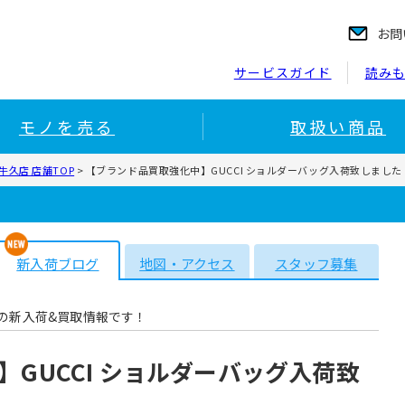
お問
サービスガイド
読み
モノを売る
取扱い商品
久店 店舗TOP
>
【ブランド品買取強化中】GUCCI ショルダーバッグ入荷致しました
新入荷ブログ
地図・アクセス
スタッフ募集
の新入荷&買取情報です！
GUCCI ショルダーバッグ入荷致