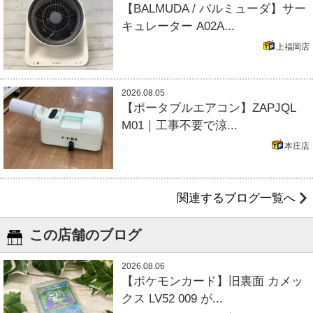
【BALMUDA / バルミューダ】サー
キュレーター A02A...
上福岡店
2026.08.05
【ポータブルエアコン】ZAPJQL
M01｜工事不要で涼...
本庄店
関連するブログ一覧へ
この店舗のブログ
2026.08.06
【ポケモンカード】旧裏面 カメッ
クス LV52 009 が...