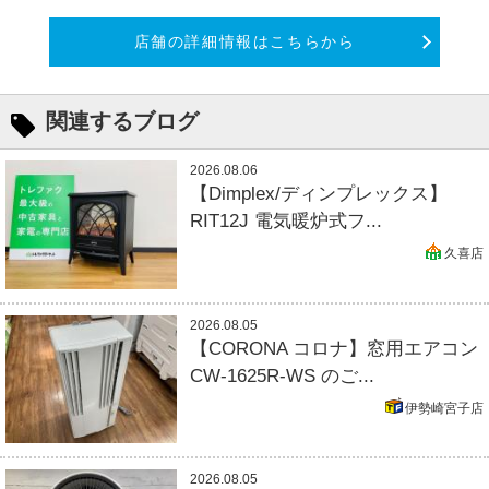
店舗の詳細情報はこちらから
関連するブログ
2026.08.06
【Dimplex/ディンプレックス】
RIT12J 電気暖炉式フ...
久喜店
2026.08.05
【CORONA コロナ】窓用エアコン
CW-1625R-WS のご...
伊勢崎宮子店
2026.08.05