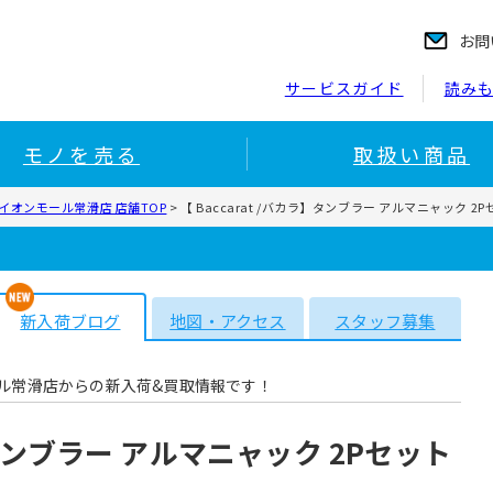
お問
サービスガイド
読み
モノを売る
取扱い商品
イオンモール常滑店 店舗TOP
>
【 Baccarat /バカラ】タンブラー アルマニャック 
新入荷ブログ
地図・アクセス
スタッフ募集
ル常滑店からの新入荷&買取情報です！
ラ】タンブラー アルマニャック 2Pセット