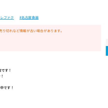
トレファク
#名古屋食器
売り切れなど情報が古い場合があります。
店です！
分！
業中です！