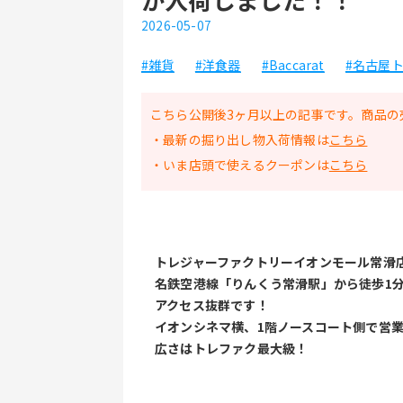
2026-05-07
#雑貨
#洋食器
#Baccarat
#名古屋
こちら公開後3ヶ月以上の記事です。商品の
・最新の掘り出し物入荷情報は
こちら
・いま店頭で使えるクーポンは
こちら
﻿トレジャーファクトリーイオンモール常滑
名鉄空港線「りんくう常滑駅」から徒歩1
アクセス抜群です！
イオンシネマ横、1階ノースコート側で営
広さはトレファク最大級！