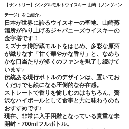
【サントリー】シングルモルトウイスキー 山崎（ノンヴィン
テージ）をご紹介♪
日本が世界に誇るウイスキーの聖地、山崎蒸
溜所が作り上げる
ジャパニーズウイスキーの
金字塔
です！
ミズナラ樽貯蔵モルトをはじめ、多彩な原酒
が織りなす「甘く華やかな香り」と、なめら
かな口当たりが多くのファンを魅了し続けて
います♪
伝統ある現行ボトルのデザインは、置いてお
くだけでも絵になる圧倒的な存在感。
ストレートで香りを愉しむのはもちろん、贅
沢なハイボールとして食事と共に味わうのも
おすすめです♪
現在、非常に入手困難となっている貴重な未
開封・700mlフルボトル。