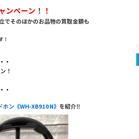
キャンペーン！！
立でそのほかのお品物の買取金額も
す！
・・
ーン！
。
・・
ホン《WH-XB910N》
を紹介‼