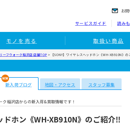
お問
サービスガイド
読み
モノを売る
取扱い商品
リーフウォーク稲沢店 店舗TOP
>
【SONY】ワイヤレスヘッドホン《WH-XB910N》の
新入荷ブログ
地図・アクセス
スタッフ募集
ーク稲沢店からの新入荷&買取情報です！
ドホン《WH-XB910N》のご紹介‼