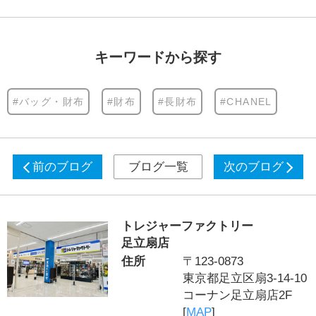
キーワードから探す
#バッグ・財布
#財布
#長財布
#CHANEL
前のブログ
ブログ一覧
次のブログ
トレジャーファクトリー
足立扇店
住所
〒123-0873
東京都足立区扇3-14-10
コーナン足立扇店2F
[
MAP
]