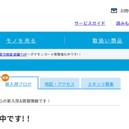
お問
サービスガイド
読み
モノを売る
取扱い商品
立扇店 店舗TOP
>
ポケモンカード買取強化中です!！
新入荷ブログ
地図・アクセス
スタッフ募集
らの新入荷&買取情報です！
中です!！