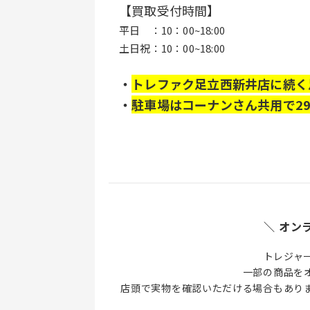
【買取受付時間】 
平日　：10：00~18:00
土日祝：10：00~18:00
・
トレファク足立西新井店に続く
・
駐車場はコーナンさん共用で29
＼ オン
トレジャ
一部の商品を
店頭で実物を確認いただける場合もあり