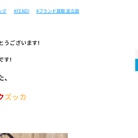
ッグ
#FENDI
#ブランド買取 足立扇
とうございます!
です!
た、
ク
ズッカ