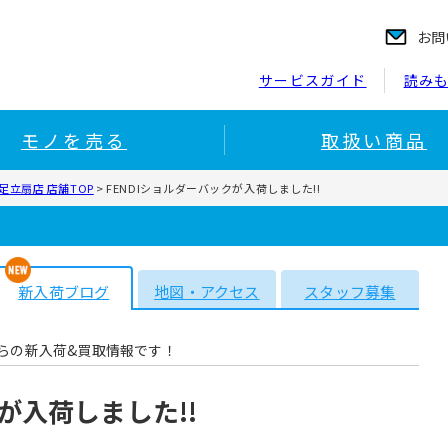
お問
サービスガイド
読み
モノを売る
取扱い商品
立扇店 店舗TOP
>
FENDIショルダーバックが入荷しました!!
新入荷ブログ
地図・アクセス
スタッフ募集
らの新入荷&買取情報です！
が入荷しました!!