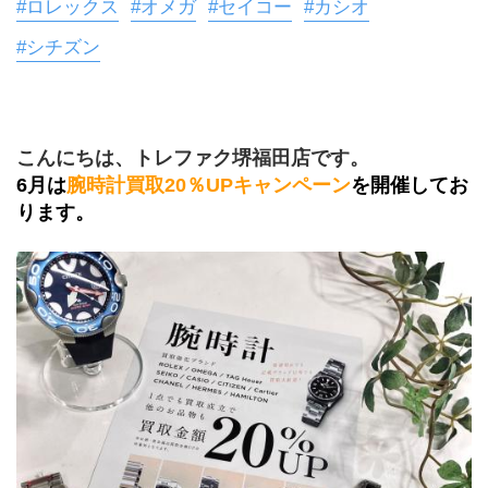
#ロレックス
#オメガ
#セイコー
#カシオ
#シチズン
こんにちは、トレファク堺福田店です。
6月は
腕時計買取20％UPキャンペーン
を開催してお
ります。