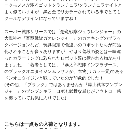
ークモノスが駆るゴッドタランチュラ/タランチュラナイトと
よく似ていますが、黒と金でリカラーされている事でとても
クールなデザインになっていますね！
﻿スーパー戦隊シリーズでは『恐竜戦隊ジュウレンジャー』の
大獣神や『百獣戦隊ガオレンジャー』のガオキングのブラッ
クバージョンなど、玩具限定で色違いのロボットたちが商品
化されることが多々ありますが、やはり普段の姿とは一味違
ったカラーリングに彩られたロボット達は惹かれる物があり
ますよね…！著者としては、『暴太郎戦隊ドンブラザーズ』
のブラックオニタイジンムラサメが、本物(リカラー元)である
ドンオニタイジンと戦っていたのが印象的でした！
(その他、「ブラック」ではありませんが『爆上戦隊ブンブン
ジャー』のブンブンキラーロボも武骨な感じがアウトロー感
を纏っていてお気に入りでした)
こちらは一点もの入荷となります。