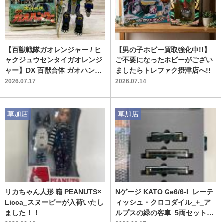
【百獣戦隊ガオレンジャー / ヒ
【男の子ホビー買取強化中!!】
ャクジュウセンタイガオレンジ
ご不要になったホビーがござい
ャー】DX 百獣合体 ガオハンタ
ましたらトレファク摂津店へ!!
ー｜2001年当時の熱気が蘇る合
2026.07.17
2026.07.14
体ロボが入荷
草加店
草加店
リカちゃん人形 箱 PEANUTS×
Nゲージ KATO Ge6/6-I_レーテ
Licca_スヌーピーが入荷いたし
ィッシュ・クロコダイル_+_ア
ました！！
ルプスの緑の客車_5両セットが