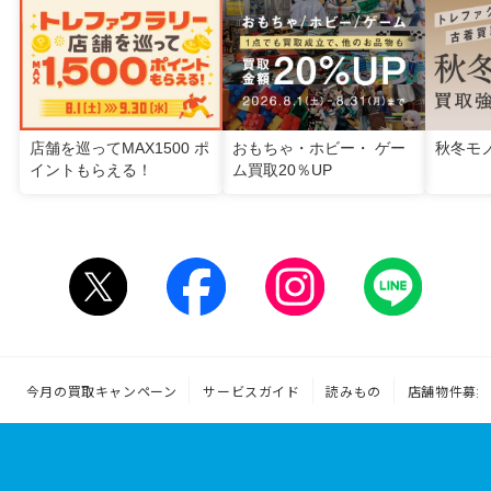
店舗を巡ってMAX1500 ポ
おもちゃ・ホビー・ ゲー
秋冬モ
イントもらえる！
ム買取20％UP
今月の買取キャンペーン
サービスガイド
読みもの
店舗物件募集