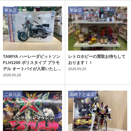
草加店
草加店
TAMIYA ハーレーダビットソン
レトロホビーの買取お待ちして
FLH1200 ポリスタイプ プラモ
おります！！
デル オートバイが入荷いたしま
2026.05.25
した！！
2026.05.26
二俣川店
高崎下之城店