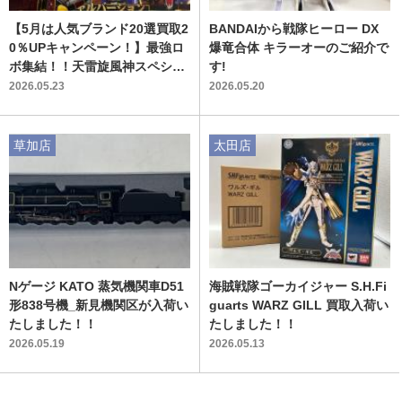
【5月は人気ブランド20選買取2
BANDAIから戦隊ヒーロー DX
0％UPキャンペーン！】最強ロ
爆竜合体 キラーオーのご紹介で
ボ集結！！天雷旋風神スペシャ
す!
ルバージョンのご紹介！！！
2026.05.23
2026.05.20
草加店
太田店
Nゲージ KATO 蒸気機関車D51
海賊戦隊ゴーカイジャー S.H.Fi
形838号機_新見機関区が入荷い
guarts WARZ GILL 買取入荷い
たしました！！
たしました！！
2026.05.19
2026.05.13