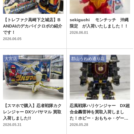
【トレファク高崎下之城店】B
sekiguchi モンチッチ 沖縄
ANDAIのデカバイクロボの紹介
限定 が入荷いたしました！！
です！
2026.06.01
2026.06.05
大宮店
郡山うねめ通り店
【スマホで購入】忍者戦隊カク
忍風戦隊ハリケンジャー DX超
レンジャー DXツバサマル 買取
合金轟雷神を買取入荷しまし
入荷しました!!
た！ホビー・おもちゃ・ゲー
ム 買取強化中！【郡山うねめ
2026.05.31
2026.05.28
通り店】