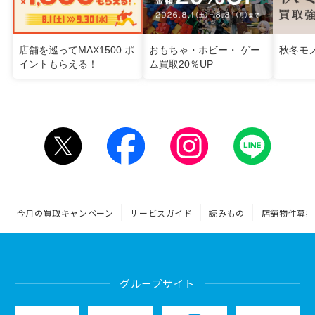
店舗を巡ってMAX1500 ポ
おもちゃ・ホビー・ ゲー
秋冬モ
イントもらえる！
ム買取20％UP
今月の買取キャンペーン
サービスガイド
読みもの
店舗物件募集
グループサイト