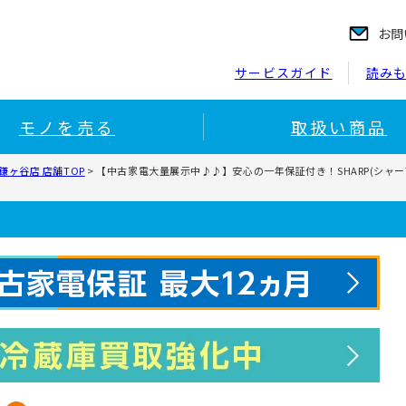
お問
サービスガイド
読み
モノを売る
取扱い商品
ヶ谷店 店舗TOP
>
【中古家電大量展示中♪♪】安心の一年保証付き！SHARP(シャープ) ド