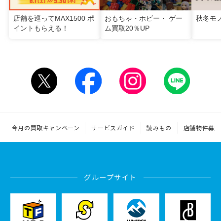
店舗を巡ってMAX1500 ポ
おもちゃ・ホビー・ ゲー
秋冬モ
イントもらえる！
ム買取20％UP
今月の買取キャンペーン
サービスガイド
読みもの
店舗物件募集
グループサイト