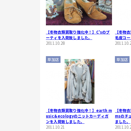
【冬物衣類買取り強化中！】C'sのブ
【冬物衣
ーティを入荷致しました。
毛皮コー
2011.10.28
2011.10.
草加店
草加店
【冬物衣類買取り強化中！】earth m
【冬物衣
usic＆ecologyのニットカーディガ
msのチ
ンを入荷致しました。
ました。
2011.10.21
2011.10.