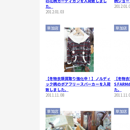
の花柄カーディガンを入荷致しまし
柄ショー
た。
2012.01.
2012.01.03
草加店
草加店
【冬物衣類買取り強化中！】ノルディ
【冬物衣
ック柄のボアフリースパーカーを入荷
S FA
致しました。
た。
2011.11.08
2011.11.
草加店
草加店