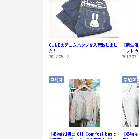
CUNEのデニムパンツを入荷致しまし
【新生活
た！
ニットカ
2012.06.12
2012.03.
草加店
草加店
【冬物は1月まで!】Comfort basic
【冬物は1