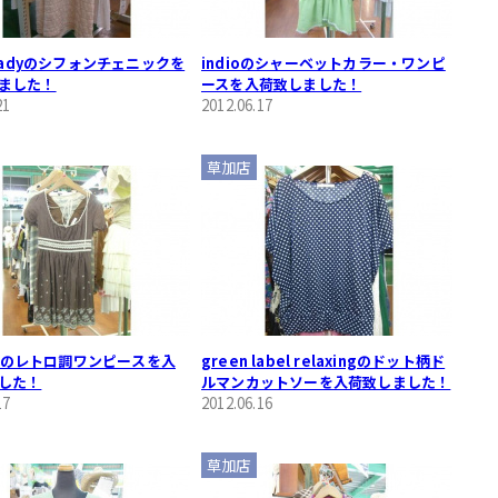
 Ladyのシフォンチェニックを
indioのシャーベットカラー・ワンピ
ました！
ースを入荷致しました！
21
2012.06.17
草加店
ISAのレトロ調ワンピースを入
green label relaxingのドット柄ド
した！
ルマンカットソーを入荷致しました！
17
2012.06.16
草加店