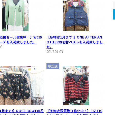
応援セール実施中！】WCの
【冬物は1月まで!】ONE AFTER AN
ーデを入荷致しました。
OTHERの切替ベストを入荷致しまし
08
た。
2012.01.03
草加店
月まで!】ROSE BOWLの花
【冬物衣類買取り強化中！】LIZ LIS