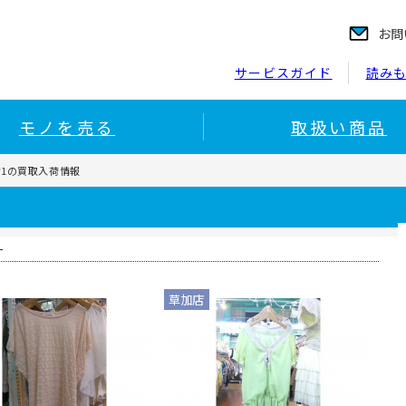
お問
サービスガイド
読み
モノを売る
取扱い商品
1の買取入荷情報
ー
草加店