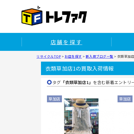
店舗を探す
リサイクルTOP
>
お店を探す
>
新入荷ブログ一覧
>
衣類草加店
衣類草加店1の買取入荷情報
タグ
「衣類草加店1」
を含む新着エントリ
草加店
草加店