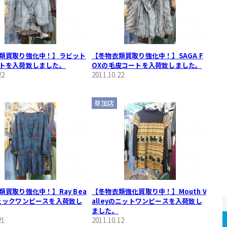
類買取り強化中！】ラビット
【冬物衣類買取り強化中！】SAGA F
トを入荷致しました。
OXの毛皮コートを入荷致しました。
22
2011.10.22
草加店
類買取り強化中！】Ray Bea
【冬物衣類強化買取り中！】Mouth V
ェックワンピースを入荷致し
alleyのニットワンピースを入荷致し
ました。
21
2011.10.12