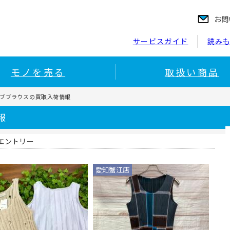
お問
サービスガイド
読み
モノを売る
取扱い商品
ーブブラウスの買取入荷情報
報
エントリー
愛知蟹江店