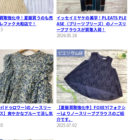
買取強化中！夏服買うのも売
イッセイミヤケの美学！PLEATS PLE
レファク大和店で！
ASE（プリーツプリーズ）のノースリ
13
ーブブラウスが買取入荷！
2026.05.18
ピエリ守山店
er(ドゥロワー)のノースリー
【夏服買取強化中】FOXEY(フォクシ
ス】爽やかなブルーで涼し気
ー)よりノースリーブブラウスのご紹
介です。
30
2025.07.02