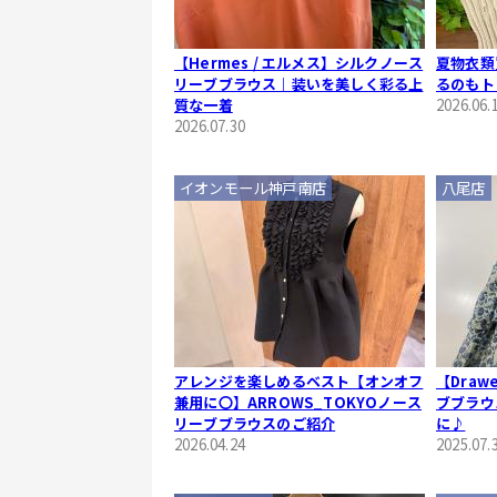
【Hermes / エルメス】シルクノース
夏物衣類
リーブブラウス｜装いを美しく彩る上
るのもト
質な一着
2026.06.
2026.07.30
イオンモール神戸南店
八尾店
アレンジを楽しめるベスト【オンオフ
【Draw
兼用に〇】ARROWS_TOKYOノース
ブブラウ
リーブブラウスのご紹介
に♪
2026.04.24
2025.07.