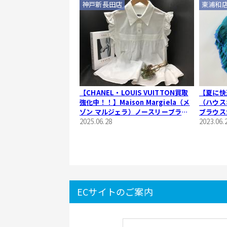
神戸新長田店
東浦和
【CHANEL・LOUIS VUITTON買取
【夏に快適
強化中！！】Maison Margiela（メ
（ハウス
ゾン マルジェラ）ノースリーブラウ
ブラウス
スのご紹介です！！
2025.06.28
和店】
2023.06.
ECサイトのご案内