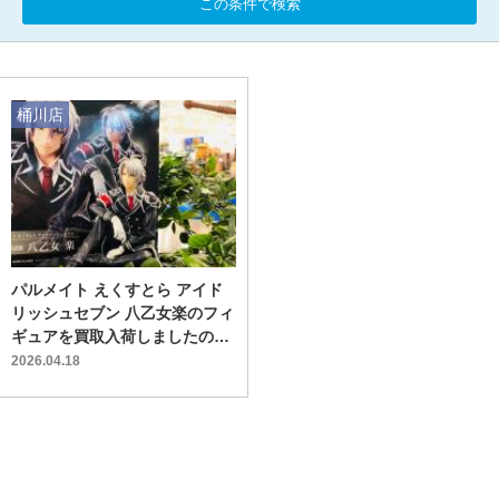
この条件で検索
桶川店
パルメイト えくすとら アイド
リッシュセブン 八乙女楽のフィ
ギュアを買取入荷しましたので
ご紹介します！
2026.04.18