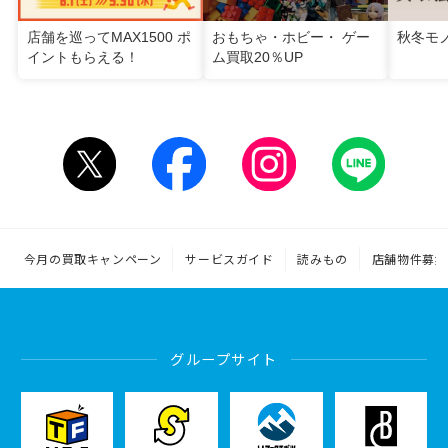
店舗を巡ってMAX1500 ポ
おもちゃ・ホビー・ ゲー
秋冬モ
イントもらえる！
ム買取20％UP
今月の買取キャンペーン
サービスガイド
読みもの
店舗物件募集
グループサイト