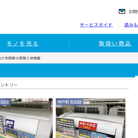
お問
サービスガイド
読み
モノを売る
取扱い商品
027年問題の買取入荷情報
エントリー
長田店
神戸新長田店