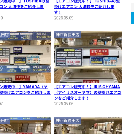
ン販売中！】TOSHIBAの壁
【エアコン販売中！】TOSHIBAの壁
コン 大清快をご紹介しま
掛けエアコン 大清快をご紹介しま
す！
10
2026.05.09
長田店
神戸新長田店
ン販売中！】YAMADA（ヤ
【エアコン販売中！】IRIS OHYAMA
壁掛けエアコンをご紹介しま
（アイリスオーヤマ）の壁掛けエアコ
ンをご紹介します！
07
2026.05.06
長田店
神戸新長田店