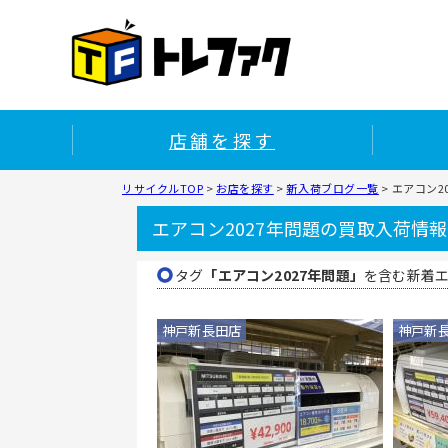
店舗を探す
リサイクルTOP
>
お店を探す
>
新入荷ブログ一覧
>
エアコン2
エアコン2027年問題の買取入荷情報
タグ
「エアコン2027年問題」
を含む新着
神戸新長田店
神戸新