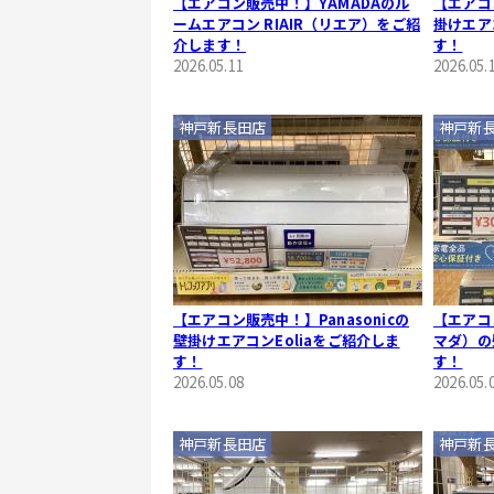
【エアコン販売中！】YAMADAのル
【エアコ
ームエアコン RIAIR（リエア）をご紹
掛けエア
介します！
す！
2026.05.11
2026.05.
神戸新長田店
神戸新
【エアコン販売中！】Panasonicの
【エアコ
壁掛けエアコンEoliaをご紹介しま
マダ）の
す！
す！
2026.05.08
2026.05.
神戸新長田店
神戸新