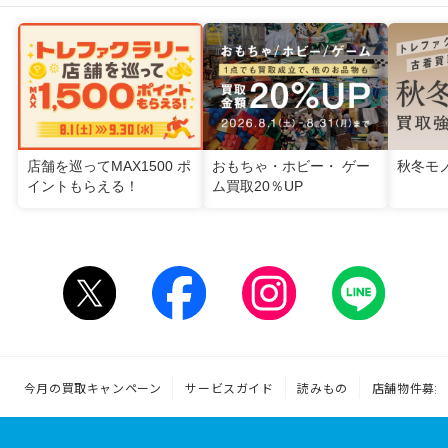
店舗を巡ってMAX1500 ポ
おもちゃ・ホビー・ ゲー
秋冬モ
イントもらえる！
ム買取20％UP
今月の買取キャンペーン
サービスガイド
読みもの
店舗物件募集