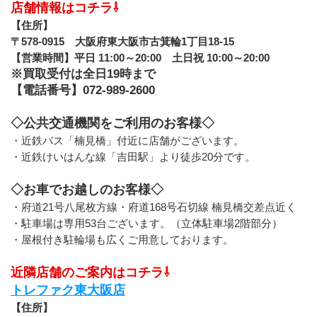
店舗情報はコチラ⇩
【住所】
〒578-0915　大阪府東大阪市古箕輪1丁目18-15
【営業時間】平日 11:00～20:00　土日祝 10:00～20:00
※買取受付は全日19時まで
【電話番号】072-989-2600
◇公共交通機関をご利用のお客様◇
・近鉄バス「楠見橋」付近に店舗がございます。
・近鉄けいはんな線「吉田駅」より徒歩20分です。
◇お車でお越しのお客様◇
・府道21号八尾枚方線・府道168号石切線 楠見橋交差点近く
・駐車場は専用53台ございます。（立体駐車場2階部分）
・屋根付き駐輪場も広くご用意しております。
近隣店舗のご案内はコチラ⇩
トレファク東大阪店
【住所】