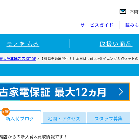
お問
サービスガイド
読み
モノを売る
取扱い商品
東大阪箕輪店 店舗TOP
>
【家具多数展開中！】本日は unico/ダイニング３点セット
新入荷ブログ
地図・アクセス
スタッフ募集
輪店からの新入荷&買取情報です！