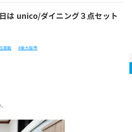
は unico/ダイニング３点セット
古買取
#東大阪市
。 