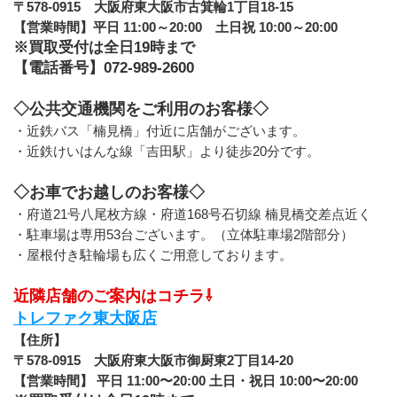
〒578-0915　大阪府東大阪市古箕輪1丁目18-15
【営業時間】平日 11:00～20:00　土日祝 10:00～20:00
※買取受付は全日19時まで
【電話番号】072-989-2600
◇公共交通機関をご利用のお客様◇
・近鉄バス「楠見橋」付近に店舗がございます。
・近鉄けいはんな線「吉田駅」より徒歩20分です。
◇お車でお越しのお客様◇
・府道21号八尾枚方線・府道168号石切線 楠見橋交差点近く
・駐車場は専用53台ございます。（立体駐車場2階部分）
・屋根付き駐輪場も広くご用意しております。
近隣店舗のご案内はコチラ⇩
トレファク東大阪店
【住所】
〒578-0915　大阪府東大阪市御厨東2丁目14-20
【営業時間】 平日 11:00〜20:00 土日・祝日 10:00〜20:00