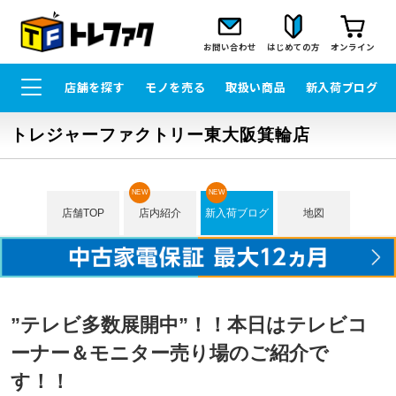
お問い合わせ
はじめての方
オンライン
店舗を探す
モノを売る
取扱い商品
新入荷ブログ
トレジャーファクトリー東大阪箕輪店
NEW
NEW
店舗TOP
店内紹介
新入荷ブログ
地図
”テレビ多数展開中”！！本日はテレビコ
ーナー＆モニター売り場のご紹介で
す！！