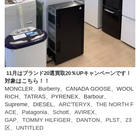
11月はブランド20選買取20％UPキャンペーンです！
対象はこちら！！
MONCLER、Burberry、CANADA GOOSE、WOOL
RICH、TATRAS、PYRENEX、Barbour、
Supreme、DIESEL、
ARC'TERYX、THE NORTH F
ACE、Patagonia、Schott、AVIREX、
GAP、TOMMY HILFIGER、DANTON、PLST、23
区、UNTITLED