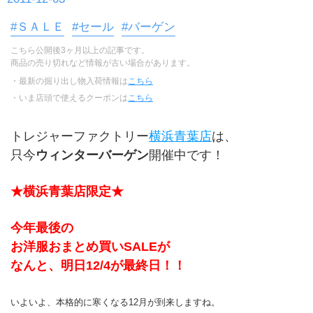
#ＳＡＬＥ
#セール
#バーゲン
こちら公開後3ヶ月以上の記事です。
商品の売り切れなど情報が古い場合があります。
・最新の掘り出し物入荷情報は
こちら
・いま店頭で使えるクーポンは
こちら
トレジャーファクトリー
横浜青葉店
は、
只今
ウィンターバーゲン
開催中です！
★横浜青葉店限定★
今年最後の
お洋服おまとめ買いSALEが
なんと、明日12/4が最終日！！
いよいよ、本格的に寒くなる12月が到来しますね。