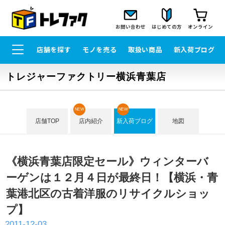
お問い合わせ
はじめての方
オンライン
店舗を探す
モノを売る
取扱い商品
新入荷ブログ
トレジャーファクトリー横浜青葉店
NEW
NEW
店舗TOP
店内紹介
新入荷ブログ
地図
《横浜青葉店限定セール》ウィンターバ
ーゲンは１２月４日が最終日！【横浜・青
葉港北区の古着洋服のリサイクルショッ
プ】
2011-12-03