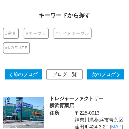
キーワードから探す
#家具
#テーブル
#サイドテーブル
#KOZLIFE
前のブログ
ブログ一覧
次のブログ
トレジャーファクトリー
横浜青葉店
住所
〒225-0013
神奈川県横浜市青葉区
荏田町424-3 2F [
MAP
]