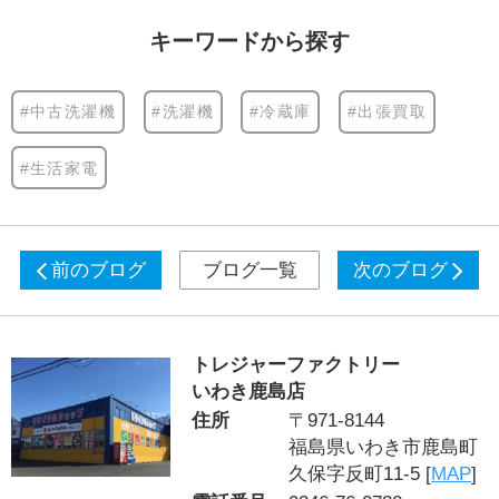
キーワードから探す
#中古洗濯機
#洗濯機
#冷蔵庫
#出張買取
#生活家電
前のブログ
ブログ一覧
次のブログ
トレジャーファクトリー
いわき鹿島店
住所
〒971-8144
福島県いわき市鹿島町
久保字反町11-5 [
MAP
]