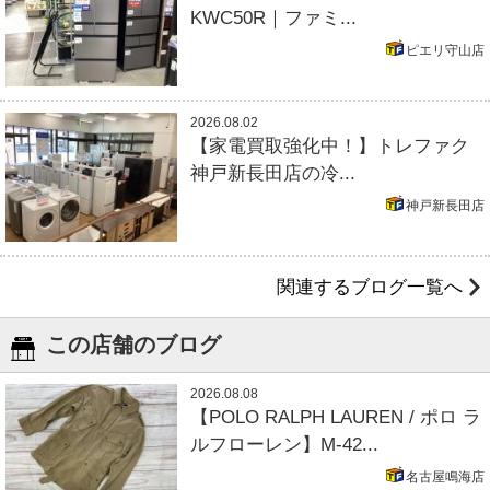
KWC50R｜ファミ...
ピエリ守山店
2026.08.02
【家電買取強化中！】トレファク
神戸新長田店の冷...
神戸新長田店
関連するブログ一覧へ
この店舗のブログ
2026.08.08
【POLO RALPH LAUREN / ポロ ラ
ルフローレン】M-42...
名古屋鳴海店