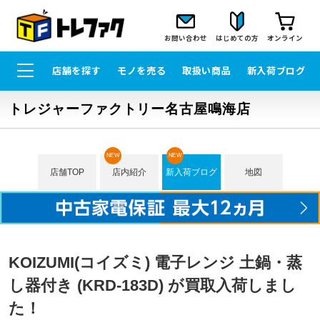
お問い合わせ
はじめての方
オンライン
店舗を探す
モノを売る
取扱い商品
新入荷ブログ
トレジャーファクトリー名古屋鳴海店
NEW
NEW
店舗TOP
店内紹介
新入荷ブログ
地図
KOIZUMI(コイズミ) 電子レンジ 土鍋・蒸
し器付き (KRD-183D) が買取入荷しまし
た！