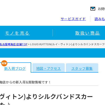
お問
サービスガイド
読み
モノを売る
取扱い商品
名古屋鳴海店 店舗TOP
>
LOUIS VUITTON(ルイ・ヴィトン)よりシルクバンドスカ
新入荷ブログ
地図・アクセス
スタッフ募集
海店からの新入荷&買取情報です！
(ルイ・ヴィトン)よりシルクバンドスカー
た♪