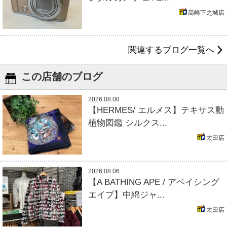
高崎下之城店
関連するブログ一覧へ
この店舗のブログ
2026.08.08
【HERMES/ エルメス】テキサス動
植物図鑑 シルクス...
太田店
2026.08.06
【A BATHING APE / アベイシング
エイプ】中綿ジャ...
太田店