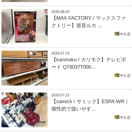
2026.08.03
【MAX FACTORY / マックスファ
クトリー】巡音ルカ ...
牛久店
2026.07.23
【karimoku / カリモク】テレビボ
ード QT6037T000...
牛久店
2026.07.22
【samick / サミック】ESPA-WR｜
個性的で扱いやす...
牛久店