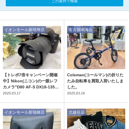
この条件で検索
イオンモール新瑞橋店
名古屋鳴海店
【トレポ7倍キャンペーン開催
Coleman(コールマン)の折りた
中】Nikon(ニコン)の一眼レフ
たみ自転車を買取入荷いたしま
カメラ"D80 AF-S DX18-135G
した。
レンズキット"を買取入荷いた
2025.03.17
2025.03.16
しました！
イオンモール新瑞橋店
北越谷店