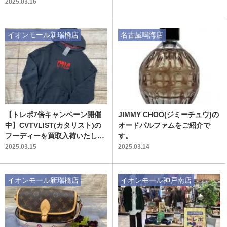
1162”を買取入荷いたしました♪
2025.03.16
イオンモール新瑞橋店
名古屋鳴海店
【トレポ7倍キャンペーン開催
JIMMY CHOO(ジミーチュウ)の
中】CVTVLIST(カタリスト)の
オードパルファムをご紹介で
フーディーを買取入荷いたしま
す。
した！
2025.03.15
2025.03.14
イオンモール新瑞橋店
イオンモール神戸南店