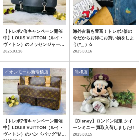
【トレポ7倍キャンペーン開催
海外古着も豊富！トレポ7倍の
中】LOUIS VUITTON（ルイ・
今だからお得にお買い物をしよ
ヴィトン）のメッセンジャーバ
う(^_-)-☆
ッグ"M30162"を買取入荷いた
2025.03.16
2025.03.16
しました♪
イオンモール新瑞橋店
浦和店
【トレポ7倍キャンペーン開催
【Disney】ロンドン限定 クイ
中】LOUIS VUITTON（ルイ・
ーンミニー 買取入荷しました!!
ヴィトン）のハンドバッグ”M5
2025.03.15