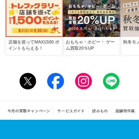
店舗を巡ってMAX1500 ポ
おもちゃ・ホビー・ ゲー
秋冬モ
イントもらえる！
ム買取20％UP
今月の買取キャンペーン
サービスガイド
読みもの
店舗物件募集