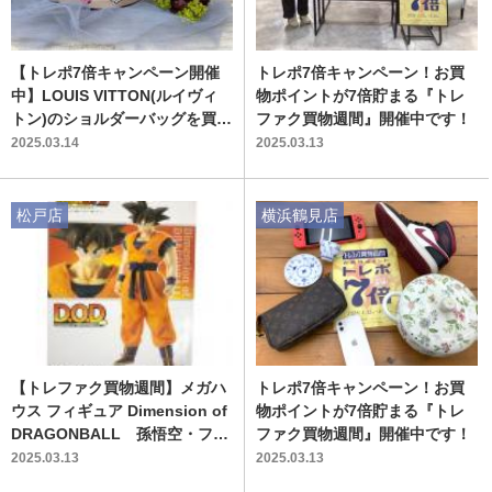
【トレポ7倍キャンペーン開催
トレポ7倍キャンペーン！お買
中】LOUIS VITTON(ルイヴィ
物ポイントが7倍貯まる『トレ
トン)のショルダーバッグを買取
ファク買物週間』開催中です！
入荷いたしました！
2025.03.14
2025.03.13
松戸店
横浜鶴見店
【トレファク買物週間】メガハ
トレポ7倍キャンペーン！お買
ウス フィギュア Dimension of
物ポイントが7倍貯まる『トレ
DRAGONBALL 孫悟空・フリ
ファク買物週間』開催中です！
ーザ(最終形態)のご紹介です！
2025.03.13
2025.03.13