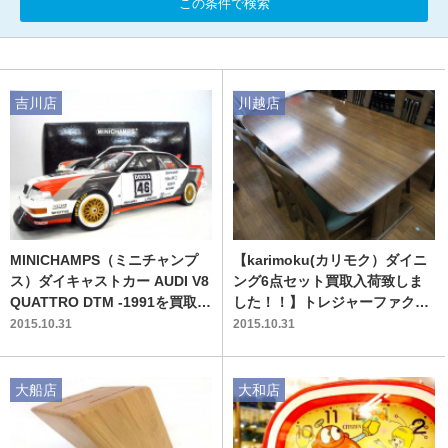
この条件で検索
吉川店
川越店
MINICHAMPS（ミニチャンプ
【karimoku(カリモク）ダイニ
ス）ダイキャストカー AUDI V8
ング6点セット買取入荷致しま
QUATTRO DTM -1991を買取り
した！！】トレジャーファクト
入荷致しました!!【吉川店】
リー川越店
2015.10.31
2015.10.31
大船店
大和店