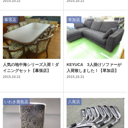
2015.10.31
2015.10.31
幕張店
草加店
人気の地中海シリーズ入荷！ダ
KEYUCA 3人掛けソファーが
イニングセット【幕張店】
入荷致しました！【草加店】
2015.10.31
2015.10.31
いわき鹿島店
八尾店