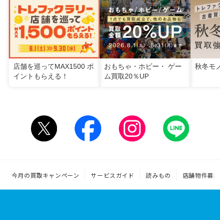
店舗を巡ってMAX1500 ポ
おもちゃ・ホビー・ ゲー
秋冬モ
イントもらえる！
ム買取20％UP
今月の買取キャンペーン
サービスガイド
読みもの
店舗物件募集