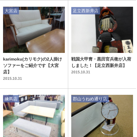
大宮店
足立西新井店
karimoku(カリモク)の2人掛け
戦国大甲冑・黒田官兵衛が入荷
ソファーをご紹介です【大宮
しました！【足立西新井店】
店】
2015.10.31
2015.10.31
練馬店
郡山うねめ通り店