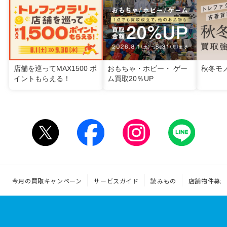
店舗を巡ってMAX1500 ポ
おもちゃ・ホビー・ ゲー
秋冬モ
イントもらえる！
ム買取20％UP
今月の買取キャンペーン
サービスガイド
読みもの
店舗物件募集