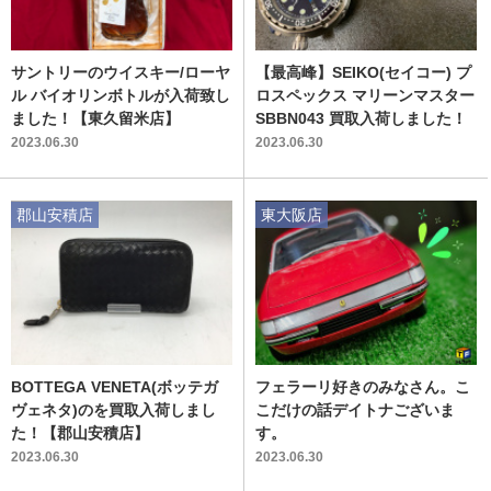
サントリーのウイスキー/ローヤ
【最高峰】SEIKO(セイコー) プ
ル バイオリンボトルが入荷致し
ロスペックス マリーンマスター
ました！【東久留米店】
SBBN043 買取入荷しました！
2023.06.30
2023.06.30
郡山安積店
東大阪店
BOTTEGA VENETA(ボッテガ
フェラーリ好きのみなさん。こ
ヴェネタ)のを買取入荷しまし
こだけの話デイトナございま
た！【郡山安積店】
す。
2023.06.30
2023.06.30