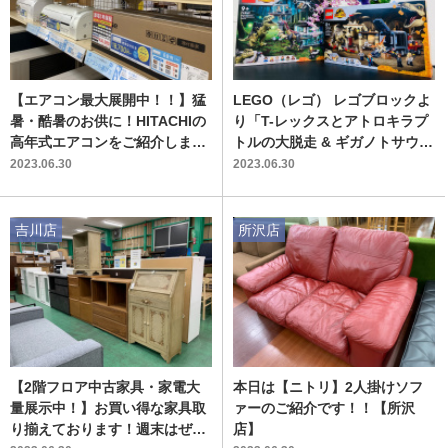
【エアコン最大展開中！！】猛
LEGO（レゴ） レゴブロックよ
暑・酷暑のお供に！HITACHIの
り「T-レックスとアトロキラプ
高年式エアコンをご紹介しま
トルの大脱走 & ギガノトサウル
す！！
スとテリジノサウルスの猛攻
2023.06.30
2023.06.30
撃」が入荷致しました☆
吉川店
所沢店
【2階フロア中古家具・家電大
本日は【ニトリ】2人掛けソフ
量展示中！】お買い得な家具取
ァーのご紹介です！！【所沢
り揃えております！週末はぜひ
店】