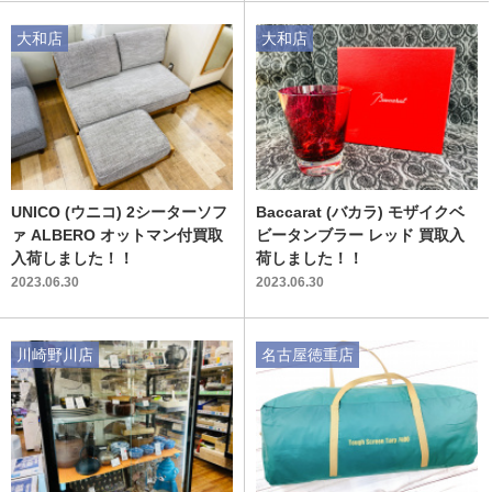
大和店
大和店
UNICO (ウニコ) 2シーターソフ
Baccarat (バカラ) モザイクベ
ァ ALBERO オットマン付買取
ビータンブラー レッド 買取入
入荷しました！！
荷しました！！
2023.06.30
2023.06.30
川崎野川店
名古屋徳重店