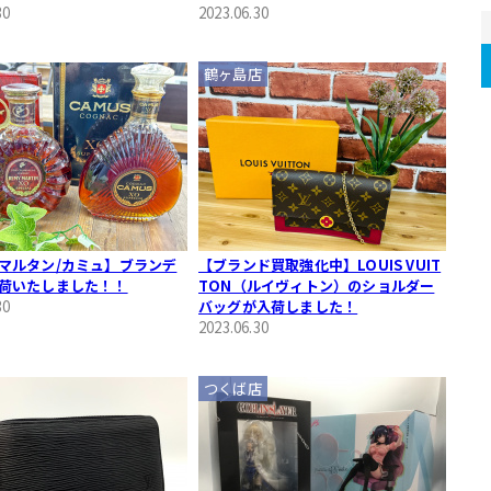
30
2023.06.30
鶴ヶ島店
マルタン/カミュ】ブランデ
【ブランド買取強化中】LOUIS VUIT
荷いたしました！！
TON（ルイヴィトン）のショルダー
30
バッグが入荷しました！
2023.06.30
つくば店