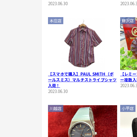
2023.06.30
2023.06.
本庄店
藤沢店
【スマホで購入】PAUL SMITH（ポ
【レミー
ールスミス）マルチストライプシャツ
ー複数入
入荷！
2023.06.
2023.06.30
川越店
小平店