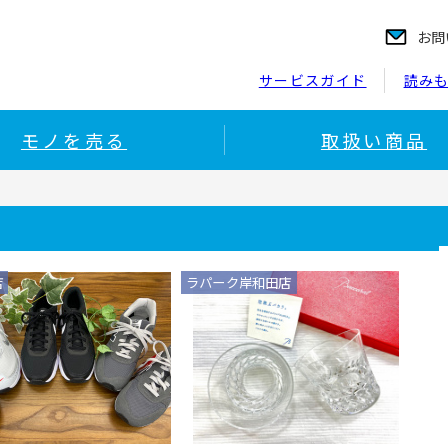
お問
サービスガイド
読み
モノを売る
取扱い商品
店
ラパーク岸和田店