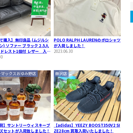
で購入】無印良品 (ムジルシ
POLO RALPH LAURENのポロシャツ
) ソファー ブラック 2.5人
が入荷しました！
ッドレスト1個付 レザー 入荷
2023.06.30
！
30
ーマックスおゆみ野店
藤沢店
荷】サントリーウィスキーブ
【adidas】YEEZY BOOST350V2 SI
ズセットが入荷致しました！
ZE28cm 買取入荷いたしました！