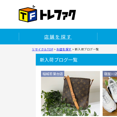
店舗を探す
リサイクルTOP
>
お店を探す
>
新入荷ブログ一覧
新入荷ブログ一覧
稲城若葉台店
寝屋川