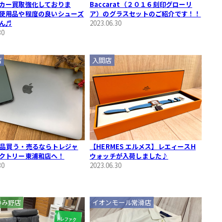
カー買取強化しておりま
Baccarat（２０１６刻印グローリ
使用品や程度の良いシューズ
ア）のグラスセットのご紹介です！！
ん♬
2023.06.30
30
店
入間店
e製品買う・売るならトレジャ
【HERMES エルメス】レエィースH
クトリー東浦和店へ！
ウォッチが入荷しました♪
30
2023.06.30
ゆみ野店
イオンモール常滑店