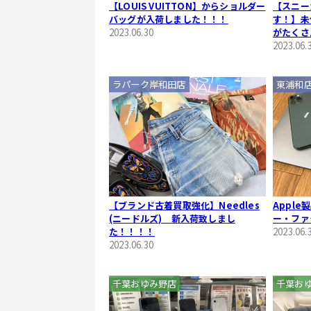
【LOUIS VUITTON】からショルダー
【スニー
バッグが入荷しました！！！
す！】未
2023.06.30
がたくさ
2023.06.
ラパーク岸和田店
東浦和
【ブランド古着買取強化】Needles
Appl
(ニードルズ) 新入荷致しまし
ー・ファ
た！！！！
2023.06.
2023.06.30
千葉おゆみ野店
千葉お