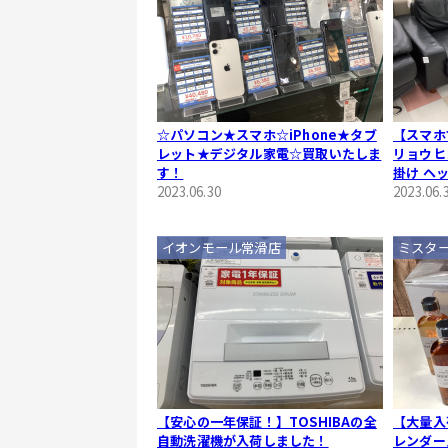
☆パソコン★スマホ☆iPhone★タブ
【スマホ
レット★デジタル家電☆買取いたしま
リョウヒン
す！
掛け ヘ
2023.06.30
しました
2023.06.
イオンモール常滑店
ミスタ
【安心の一年保証！】TOSHIBAの全
【大量入
自動洗濯機が入荷しました！
レンダー