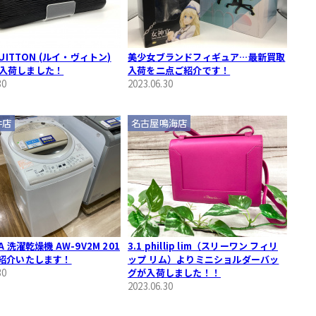
 VUITTON (ルイ・ヴィトン)
美少女ブランドフィギュア…最新買取
入荷しました！
入荷を二点ご紹介です！
30
2023.06.30
井店
名古屋鳴海店
A 洗濯乾燥機 AW-9V2M 201
3.1 phillip lim（スリーワン フィリ
ご紹介いたします！
ップ リム）よりミニショルダーバッ
30
グが入荷しました！！
2023.06.30