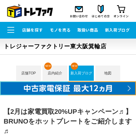
お問い合わせ
はじめての方
オンライン
店舗を探す
モノを売る
取扱い商品
新入荷ブログ
トレジャーファクトリー東大阪箕輪店
NEW
NEW
店舗TOP
店内紹介
新入荷ブログ
地図
【2月は家電買取20%UPキャンペーン♬】
BRUNOをホットプレートをご紹介します
♬