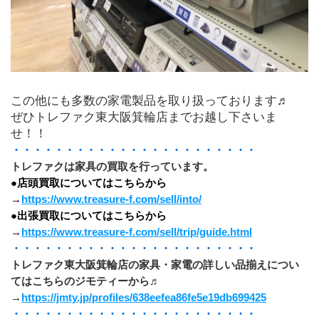
この他にも多数の家電製品を取り扱っております♬
ぜひトレファク東大阪箕輪店までお越し下さいま
せ！！
・・・・・・・・・・・・・・・・・・・・・・・
トレファクは家具の買取を行っています。
●店頭買取についてはこちらから
→
https://www.treasure-f.com/sell/into/
●出張買取についてはこちらから
→
https://www.treasure-f.com/sell/trip/guide.html
・・・・・・・・・・・・・・・・・・・・・・・
トレファク東大阪箕輪店の家具・家電の詳しい品揃えについ
てはこちらのジモティーから♬
→
https://jmty.jp/profiles/638eefea86fe5e19db699425
﻿・・・・・・・・・・・・・・・・・・・・・・・