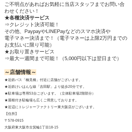
ご不明点があればお気軽に当店スタッフまでお問い合
わせください！
★各種決済サービス
⇒クレジット決済可能！
その他、PaypayやLINEPayなどのスマホ決済や
電子マネー決済まで！（電子マネーは上限2万円までの
お支払いに限り可能）
★お取り置きサービス
⇒最大一週間まで可能！（5,000円以下は翌日まで）
～店舗情報～
★近鉄バス「楠見橋」付近に店舗がございます。
★近鉄けいはんな線「吉田駅」より徒歩20分です。
★駐車場は専用53台ございます。（立体駐車場2階部分）
★屋根付き駐輪場も広くご用意しております。
★近辺にトレジャーファクトリー東大阪店がございます。
【住所】
〒578-0915
大阪府東大阪市古箕輪1丁目18-15