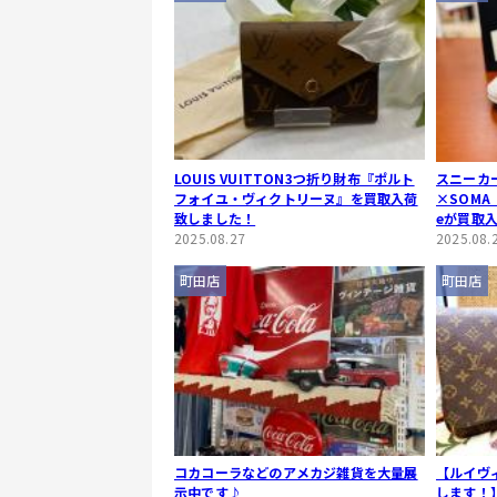
LOUIS VUITTON3つ折り財布『ポルト
スニーカー
フォイユ・ヴィクトリーヌ』を買取入荷
×SOMA O
致しました！
eが買取
2025.08.27
2025.08.
町田店
町田店
コカコーラなどのアメカジ雑貨を大量展
【ルイヴ
示中です♪
します！