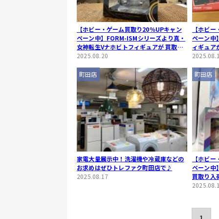
【ホビー・ゲーム買取り20％UPキャン
【ホビー
ペーン中】FORM-ISMシリーズより真・
ペーン中】
女神転生Vナホビトフィギュアが 買取り
ィギュア
入荷しました！
2025.08.20
2025.08.
町田店
町田店
家電大量展示中！洗濯機や冷蔵庫などの
【ホビー
お求めはぜひトレファク町田店で♪
ペーン中
2025.08.17
買取り入
2025.08.
1