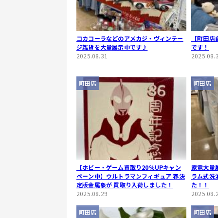
コカコーラなどのアメカジ・ヴィンテー
【町田店
ジ雑貨を大量展示中です♪
です！
2025.08.31
2025.08.
町田店
町田店
【ホビー・ゲーム買取り20％UPキャン
家電大量展
ペーン中】ウルトラマンフィギュア 春決
ラム式洗
定版金属象が 買取り入荷しました！
た！！
2025.08.29
2025.08.
町田店
町田店