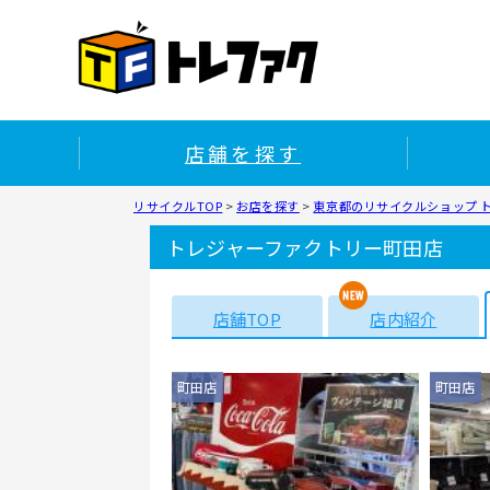
店舗を探す
リサイクルTOP
>
お店を探す
>
東京都のリサイクルショップ 
トレジャーファクトリー町田店
店舗TOP
店内紹介
町田店
町田店