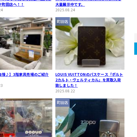
ク町田店へ！！
大量展示中です。
24
2025.08.24
町田店
自慢♪】3階家具売場のご紹介
LOUIS VUITTONのパスケース『ポルト
2カルト・ヴェルティカル』を買取入荷
23
致しました！
2025.08.22
町田店