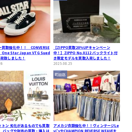
買取強化中！！ CONVERSE
【ZIPPO買取20％UPキャンペーン
ne Star Japan VTG Sued
中！】ZIPPO No.0112 バックライト付
入荷致しました！
き限定モデルを買取入荷しました！
26
2025.08.25
町田店
ィトン 劣化があるものでも買取
アメカジ衣類強化中！！ヴィンテージLe
】 バッグや財布の買取・購入は
vi'sやCHAMPION REVERSE WEAVEを