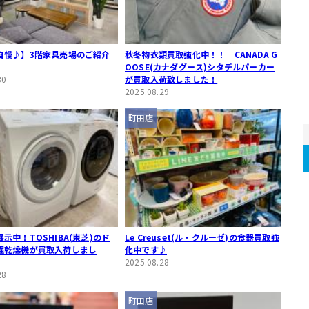
自慢♪】3階家具売場のご紹介
秋冬物衣類買取強化中！！ CANADA G
OOSE(カナダグース)シタデルパーカー
30
が買取入荷致しました！
2025.08.29
町田店
示中！TOSHIBA(東芝)のド
Le Creuset(ル・クルーゼ)の食器買取強
濯乾燥機が買取入荷しまし
化中です♪
2025.08.28
28
町田店