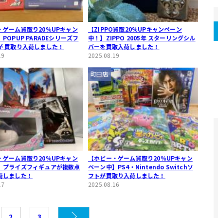
・ゲーム買取り20％UPキャン
【ZIPPO買取20％UPキャンペーン
POPUP PARADEシリーズフ
中！】ZIPPO 2005年 スターリングシル
が 買取り入荷しました！
バーを買取入荷しました！
19
2025.08.19
町田店
・ゲーム買取り20％UPキャン
【ホビー・ゲーム買取り20％UPキャン
】プライズフィギュアが複数点
ペーン中】PS4・Nintendo Switchソ
荷しました！
フトが買取り入荷しました！
17
2025.08.16
2
3