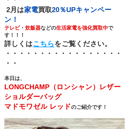
 2月は
家電
買取
20％UPキャンペー
ン！
テレビ
・
炊飯器
などの
生活家電を強化買取中
で
す！！！ 
詳しくは
こちら
をご覧ください。
・・・・・・・・・・・・・・・・・
・・
本日は、
LONGCHAMP（ロンシャン）レザー
ショルダーバッグ 
マドモワゼル レッド
のご紹介です！