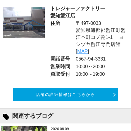
トレジャーファクトリー
愛知蟹江店
住所
〒497-0033
愛知県海部郡蟹江町蟹
江本町コノ割1-1 ヨ
シヅヤ蟹江専門店館
[
MAP
]
電話番号
0567-94-3331
営業時間
10:00～20:00
買取受付
10:00～19:00
店舗の詳細情報はこちらから
関連するブログ
2026.08.09