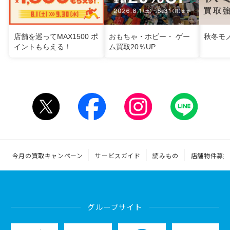
店舗を巡ってMAX1500 ポ
おもちゃ・ホビー・ ゲー
秋冬モ
イントもらえる！
ム買取20％UP
今月の買取キャンペーン
サービスガイド
読みもの
店舗物件募集
グループサイト