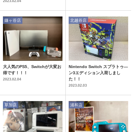
した！
2023.02.04
鎌ヶ谷店
北越谷店
大人気のPS5、Switchが大変お
Nintendo Switch スプラトゥ―
得です！！！
ン3エディション入荷しまし
た！！
2023.02.04
2023.02.03
草加店
浦和店