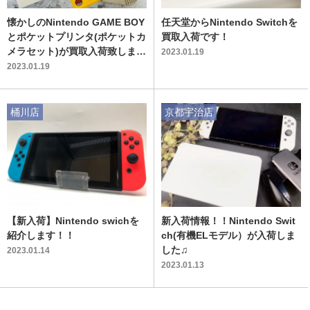
懐かしのNintendo GAME BOY
任天堂からNintendo Switchを
とポケットプリンタ(ポケットカ
買取入荷です！
メラセット)が買取入荷致しまし
2023.01.19
た！
2023.01.19
桶川店
京都宇治店
【新入荷】Nintendo swichを
新入荷情報！！Nintendo Swit
紹介します！！
ch(有機ELモデル）が入荷しま
した♫
2023.01.14
2023.01.13