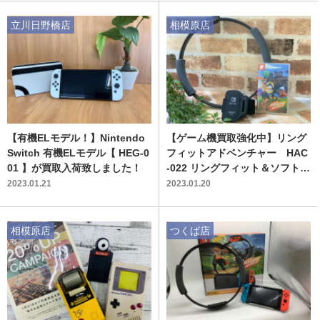
立川日野橋店
相模原店
【有機ELモデル！】Nintendo
【ゲーム機買取強化中】リング
Switch 有機ELモデル【 HEG-0
フィットアドベンチャー HAC
01 】が買取入荷致しました！
-022 リングフィット＆ソフト買
取入荷致しました！
2023.01.21
2023.01.20
相模原店
つくば店