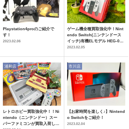
Playstation4proのご紹介で
ゲーム機全種買取強化中！Nint
す！
endo Switch(ニンテンドース
イッチ)有機ELモデル HEG-001
2023.02.06
が買取入荷致しました！！
2023.02.05
浦和店
市川店
レトロホビー買取強化中！！Ni
【お家時間を楽しく♪】Nintend
ntendo（ニンテンドー）スー
o Switchをご紹介！
パーファミコンが買取入荷しま
2023.02.04