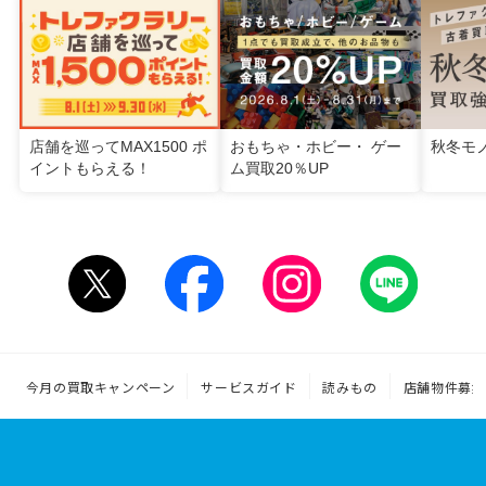
店舗を巡ってMAX1500 ポ
おもちゃ・ホビー・ ゲー
秋冬モ
イントもらえる！
ム買取20％UP
今月の買取キャンペーン
サービスガイド
読みもの
店舗物件募集