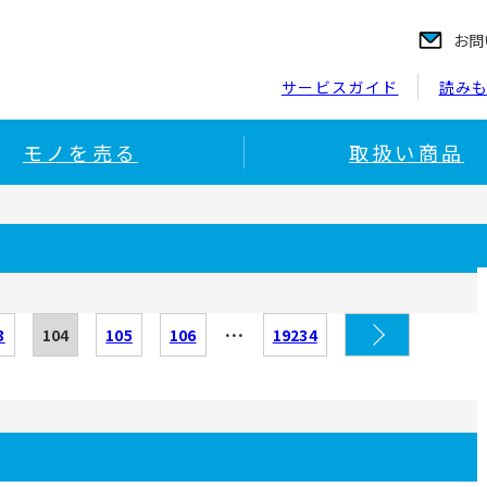
お問
サービスガイド
読み
モノを売る
取扱い商品
…
3
104
105
106
19234